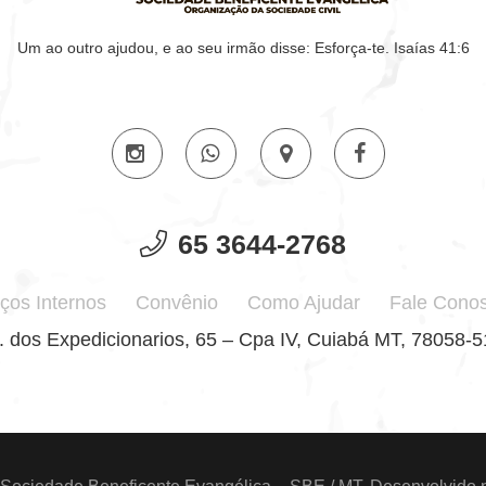
Um ao outro ajudou, e ao seu irmão disse: Esforça-te. Isaías 41:6
65 3644-2768
ços Internos
Convênio
Como Ajudar
Fale Cono
. dos Expedicionarios, 65 – Cpa IV, Cuiabá MT, 78058-5