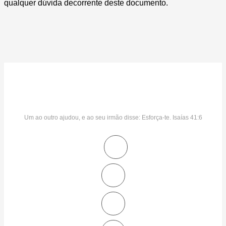
qualquer dúvida decorrente deste documento.
Um ao outro ajudou, e ao seu irmão disse: Esforça-te. Isaías 41:6