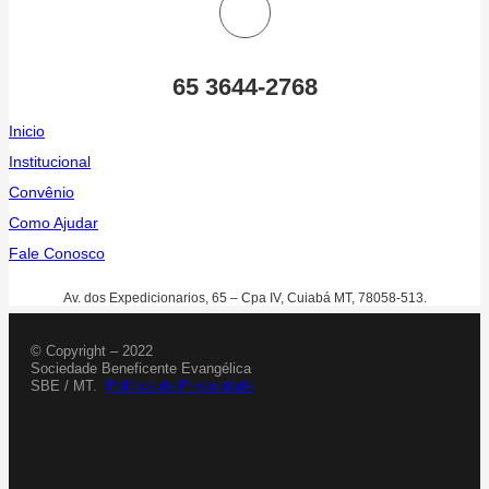
65 3644-2768
Inicio
Institucional
Convênio
Como Ajudar
Fale Conosco
Av. dos Expedicionarios, 65 – Cpa IV, Cuiabá MT, 78058-513.
© Copyright – 2022
Sociedade Beneficente Evangélica
SBE / MT.
Política de Privacidade