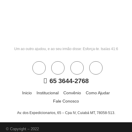
Um ao outro ajudou, e ao seu irmão disse: Esforça-te. Isaías 41:6
65 3644-2768
Inicio
Institucional
Convênio
Como Ajudar
Fale Conosco
Av. dos Expedicionarios, 65 – Cpa IV, Cuiabá MT, 78058-513.
© Copyright – 2022