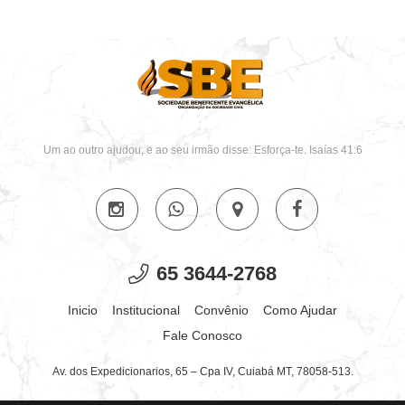
Um ao outro ajudou, e ao seu irmão disse: Esforça-te. Isaías 41:6
65 3644-2768
Inicio
Institucional
Convênio
Como Ajudar
Fale Conosco
Av. dos Expedicionarios, 65 – Cpa IV, Cuiabá MT, 78058-513.