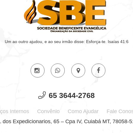
Um ao outro ajudou, e ao seu irmão disse: Esforça-te. Isaías 41:6
65 3644-2768
ços Internos
Convênio
Como Ajudar
Fale Cono
. dos Expedicionarios, 65 – Cpa IV, Cuiabá MT, 78058-5